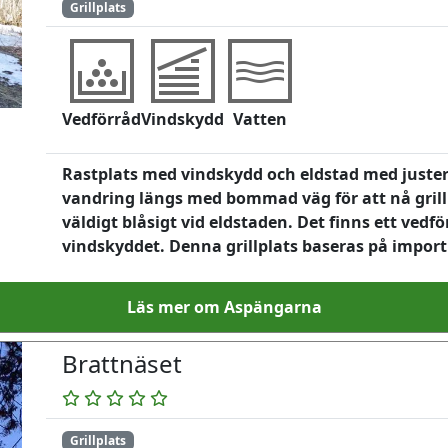
Grillplats
Vedförråd
Vindskydd
Vatten
Rastplats med vindskydd och eldstad med justerba
vandring längs med bommad väg för att nå grillp
väldigt blåsigt vid eldstaden. Det finns ett vedf
vindskyddet. Denna grillplats baseras på impor
Läs mer om Aspängarna
Brattnäset
Grillplats