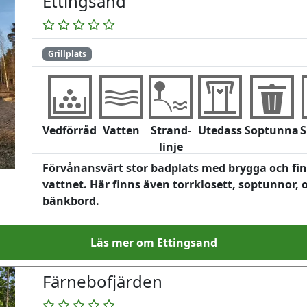
Ettingsand
Grillplats
Vedförråd
Vatten
Strand-
Utedass
Soptunna
S
linje
Förvånansvärt stor badplats med brygga och fin 
vattnet. Här finns även torrklosett, soptunnor
bänkbord.
Läs mer om Ettingsand
Färnebofjärden