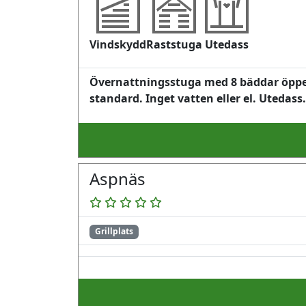
Vindskydd
Raststuga
Utedass
Övernattningsstuga med 8 bäddar öppen 
standard. Inget vatten eller el. Utedass
Aspnäs
Grillplats