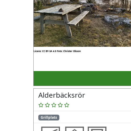
Licens: CC BY-SA 4.0
Foto: Christer Olsson
Alderbäcksrör
Grillplats