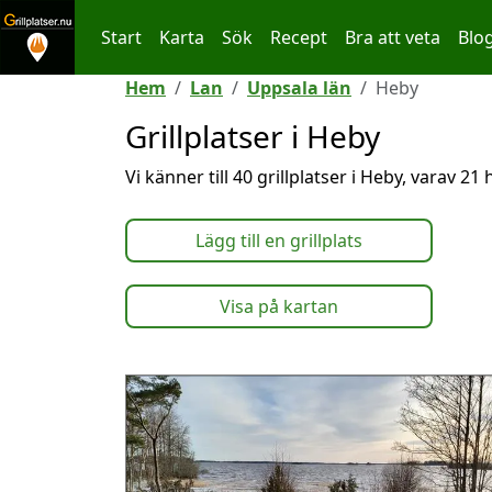
Start
Karta
Sök
Recept
Bra att veta
Blo
Hoppa till innehållet
Hem
Lan
Uppsala län
Heby
Grillplatser i Heby
Vi känner till 40 grillplatser i Heby, varav 21
Lägg till en grillplats
Visa på kartan