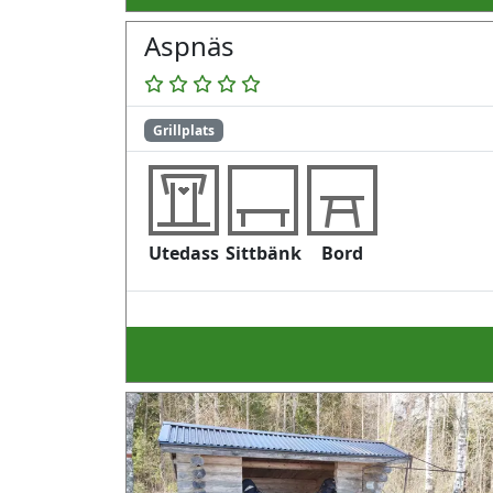
Aspnäs
Grillplats
Utedass
Sittbänk
Bord