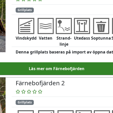
Grillplats
Vindskydd
Vatten
Strand-
Utedass
Soptunna
linje
Denna grillplats baseras på import av öppna da
Läs mer om Färnebofjärden
Färnebofjärden 2
Grillplats