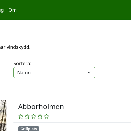
gg
Om
 har vindskydd.
Sortera:
Abborholmen
Grillplats