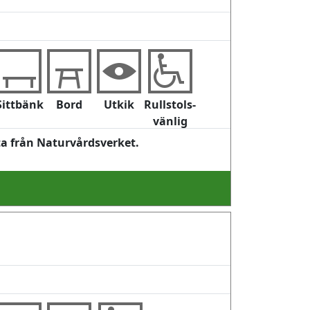
Sittbänk
Bord
Utkik
Rullstols-
vänlig
ta från Naturvårdsverket.