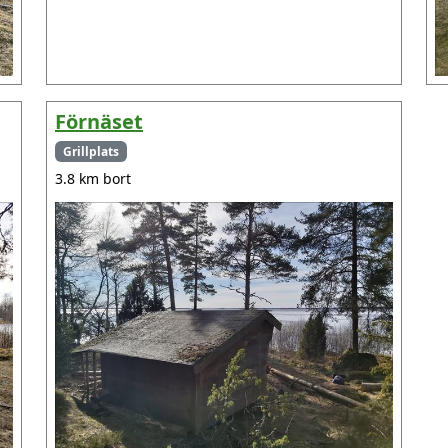
Förnäset
Grillplats
3.8 km bort