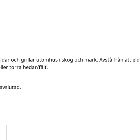
ldar och grillar utomhus i skog och mark. Avstå från att elda
er torra hedar/fält.
avslutad.