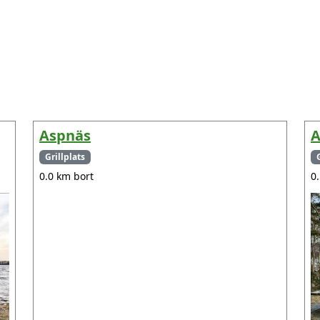
Aspnäs
A
Grillplats
0.0 km bort
0