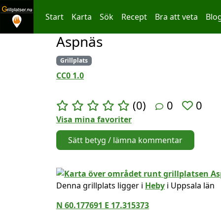
Start
Karta
Sök
Recept
Bra att veta
Blo
Aspnäs
Hoppa till innehållet
Grillplats
CC0 1.0
(0)
0
0
Visa mina favoriter
Sätt betyg / lämna kommentar
Denna grillplats ligger i
Heby
i Uppsala län
N 60.177691 E 17.315373