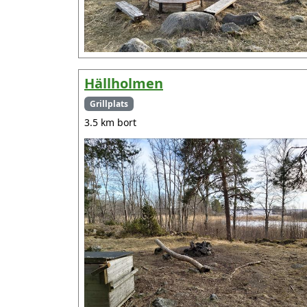
Hällholmen
Grillplats
3.5 km bort