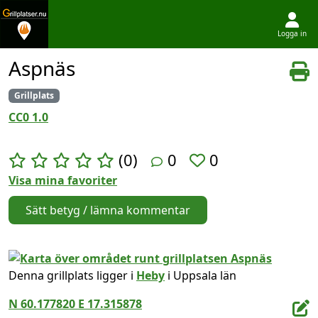
Logga in
Hoppa till innehållet
Aspnäs
Grillplats
CC0 1.0
(0)
0
0
Visa mina favoriter
Sätt betyg / lämna kommentar
Denna grillplats ligger i
Heby
i Uppsala län
N 60.177820 E 17.315878