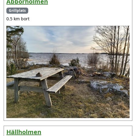
Abborholmen
Grillplats
0.5 km bort
Hällholmen