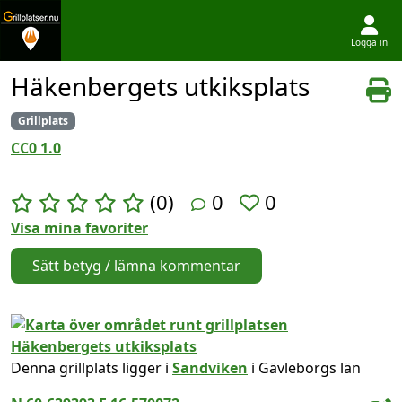
Logga in
Hoppa till innehållet
Häkenbergets utkiksplats
Grillplats
CC0 1.0
(0)
0
0
Visa mina favoriter
Sätt betyg / lämna kommentar
Denna grillplats ligger i
Sandviken
i Gävleborgs län