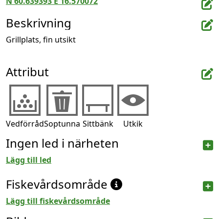
N 60.639393 E 16.570072
Beskrivning
Grillplats, fin utsikt
Attribut
Vedförråd
Soptunna
Sittbänk
Utkik
Ingen led i närheten
Lägg till led
Fiskevårdsområde
Lägg till fiskevårdsområde