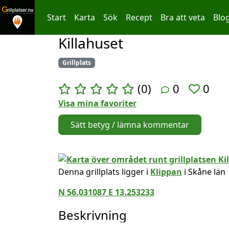
Start
Karta
Sök
Recept
Bra att veta
Blo
Killahuset
Hoppa till innehållet
Grillplats
(0)
0
0
Visa mina favoriter
Sätt betyg / lämna kommentar
Denna grillplats ligger i
Klippan
i Skåne län
N 56.031087 E 13.253233
Beskrivning