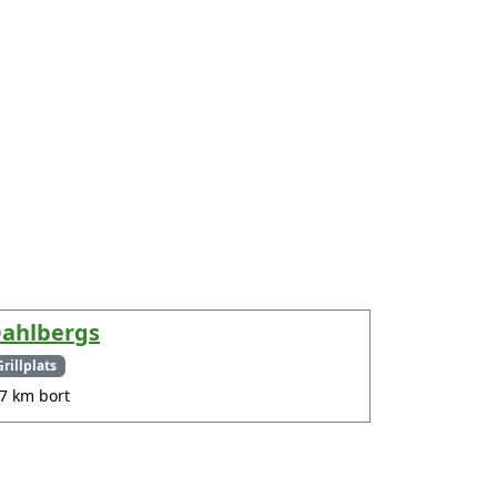
ahlbergs
Grillplats
.7 km bort