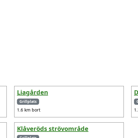
Liagården
D
Grillplats
1.6 km bort
1
Klåveröds strövområde
Grillplats