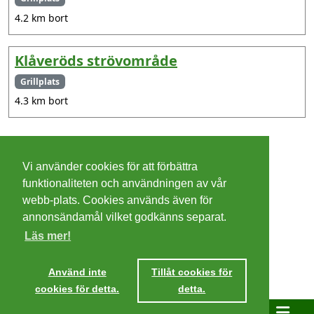
4.2 km bort
Klåveröds strövområde
Grillplats
4.3 km bort
©
2026 - Christer Olsson/
Steeltown apps
Vi använder cookies för att förbättra
Cookies
funktionaliteten och användningen av vår
webb-plats. Cookies används även för
Integritetspolicy
annonsändamål vilket godkänns separat.
Läs mer!
Villkor
Ta mig dit
Använd inte
Tillåt cookies för
cookies för detta.
detta.