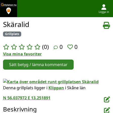
Logga in
Hoppa till innehållet
Skäralid
Grillplats
(0)
0
0
Visa mina favoriter
Sätt betyg / lämna kommentar
Denna grillplats ligger i
Klippan
i Skåne län
N 56.037972 E 13.251891
Beskrivning