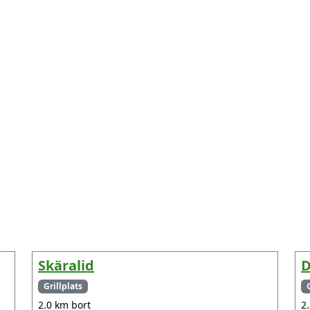
Skäralid
D
Grillplats
2.0 km bort
2