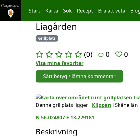
Start
Karta
Sök
Recept
Bra att veta
Blo
Liagården
Hoppa till innehållet
Grillplats
(0)
0
0
Visa mina favoriter
Sätt betyg / lämna kommentar
Denna grillplats ligger i
Klippan
i Skåne län
N 56.024807 E 13.229181
Beskrivning