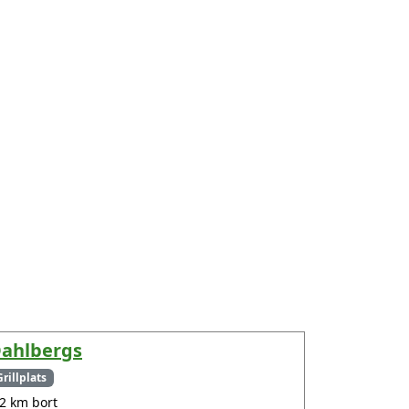
ahlbergs
Grillplats
.2 km bort