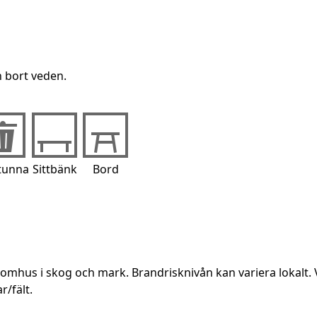
 bort veden.
tunna
Sittbänk
Bord
utomhus i skog och mark. Brandrisknivån kan variera lokalt. 
r/fält.