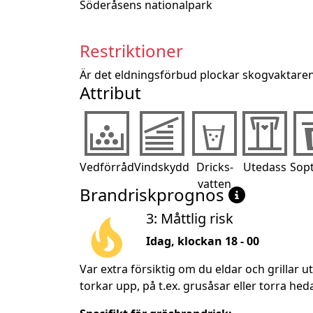
Söderåsens nationalpark
Restriktioner
Är det eldningsförbud plockar skogvaktaren
Attribut
Vedförråd
Vindskydd
Dricks-
Utedass
Sop
vatten
Brandriskprognos
3: Måttlig risk
Idag, klockan 18 - 00
Var extra försiktig om du eldar och grillar 
torkar upp, på t.ex. grusåsar eller torra heda